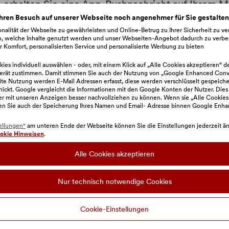
 erhalten Sie eine App-Pushnachricht auf Ihrem M
hren Besuch auf unserer Webseite noch angenehmer für Sie gestalte
nalität der Webseite zu gewährleisten und Online-Betrug zu Ihrer Sicherheit zu v
n, welche Inhalte genutzt werden und unser Webseiten-Angebot dadurch zu verbe
hricht oder öffnen Sie die BAWAG App
 Komfort, personalisierten Service und personalisierte Werbung zu bieten
ies individuell auswählen - oder, mit einem Klick auf „Alle Cookies akzeptieren“ d
erät zustimmen. Damit stimmen Sie auch der Nutzung von „Google Enhanced Conve
e Nutzung werden E-Mail Adressen erfasst, diese werden verschlüsselt gespeiche
pp angezeigt und Sie können ihn mit Ihrer App PIN
hickt. Google vergleicht die Informationen mit den Google Konten der Nutzer. Dies
zer mit unseren Anzeigen besser nachvollziehen zu können. Wenn sie „Alle Cookies
en Sie auch der Speicherung Ihres Namen und Email- Adresse binnen Google Enh
ellungen"
am unteren Ende der Webseite können Sie die Einstellungen jederzeit änd
 der App freigeben
In der App freigeben
okie Hinweisen
.
Alle Cookies akzeptieren
Nur technisch notwendige Cookies
Cookie-Einstellungen
hre BAWAG App
Sie wollen