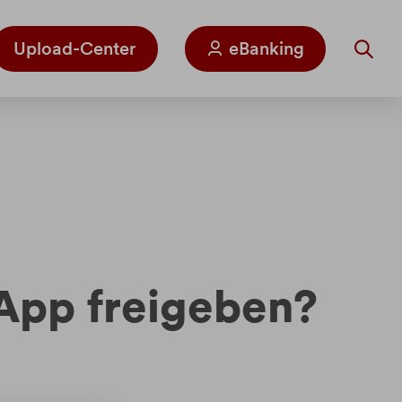
Upload-Center
eBanking
 App freigeben?