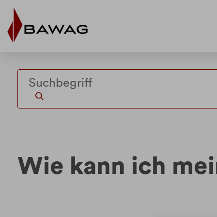
Weiter
Weiter
zum
zur
Inhalt
Fußzeile
Wie kann ich mei