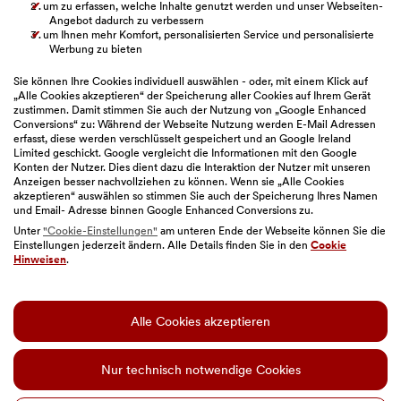
War dieser Artikel hilfreich?
um zu erfassen, welche Inhalte genutzt werden und unser Webseiten-
Angebot dadurch zu verbessern
um Ihnen mehr Komfort, personalisierten Service und personalisierte
Werbung zu bieten
Sie können Ihre Cookies individuell auswählen - oder, mit einem Klick auf
„Alle Cookies akzeptieren“ der Speicherung aller Cookies auf Ihrem Gerät
zustimmen. Damit stimmen Sie auch der Nutzung von „Google Enhanced
Conversions“ zu: Während der Webseite Nutzung werden E-Mail Adressen
erfasst, diese werden verschlüsselt gespeichert und an Google Ireland
Limited geschickt. Google vergleicht die Informationen mit den Google
Konten der Nutzer. Dies dient dazu die Interaktion der Nutzer mit unseren
Anzeigen besser nachvollziehen zu können. Wenn sie „Alle Cookies
akzeptieren“ auswählen so stimmen Sie auch der Speicherung Ihres Namen
und Email- Adresse binnen Google Enhanced Conversions zu.
Unter
"Cookie-Einstellungen"
am unteren Ende der Webseite können Sie die
Einstellungen jederzeit ändern. Alle Details finden Sie in den
Cookie
Hinweisen
.
Sitemap
|
Impressum
|
Geschäftsbedingungen
|
Barrierefreiheit
|
Datenschutz
|
Nutzungsbedingungen
Alle Cookies akzeptieren
|
Cookie-Einstellungen
© BAWAG
Nur technisch notwendige Cookies