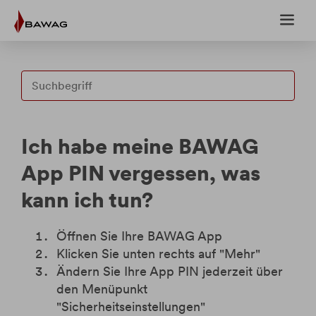
Weiter
Weiter
zum
zur
Inhalt
Fußzeile
Ich habe meine BAWAG
Fragen & Antworten
App PIN vergessen, was
Anträge
kann ich tun?
Upload-Center
Öffnen Sie Ihre BAWAG App
Klicken Sie unten rechts auf "Mehr"
eBanking
Ändern Sie Ihre App PIN jederzeit über
den Menüpunkt
"Sicherheitseinstellungen"