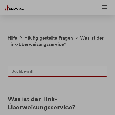
Weiter
Weiter
zum
zur
Inhalt
Fußzeile
Hilfe
Häufig gestellte Fragen
Was ist der
Tink-Überweisungsservice?
Fragen & Antworten
Anträge
Upload-Center
Was ist der Tink-
eBanking
Überweisungsservice?