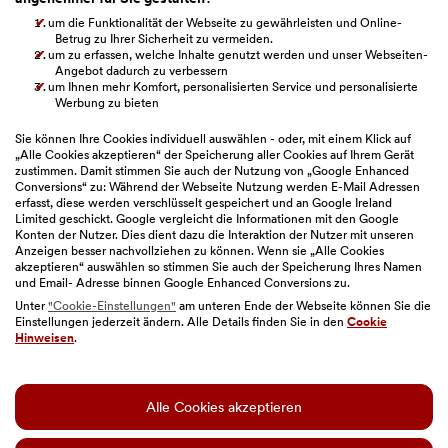
um die Funktionalität der Webseite zu gewährleisten und Online-
Betrug zu Ihrer Sicherheit zu vermeiden.
War dieser Artikel hilfreich?
um zu erfassen, welche Inhalte genutzt werden und unser Webseiten-
Angebot dadurch zu verbessern
um Ihnen mehr Komfort, personalisierten Service und personalisierte
Werbung zu bieten
Sie können Ihre Cookies individuell auswählen - oder, mit einem Klick auf
„Alle Cookies akzeptieren“ der Speicherung aller Cookies auf Ihrem Gerät
zustimmen. Damit stimmen Sie auch der Nutzung von „Google Enhanced
Conversions“ zu: Während der Webseite Nutzung werden E-Mail Adressen
erfasst, diese werden verschlüsselt gespeichert und an Google Ireland
Limited geschickt. Google vergleicht die Informationen mit den Google
Konten der Nutzer. Dies dient dazu die Interaktion der Nutzer mit unseren
Anzeigen besser nachvollziehen zu können. Wenn sie „Alle Cookies
akzeptieren“ auswählen so stimmen Sie auch der Speicherung Ihres Namen
und Email- Adresse binnen Google Enhanced Conversions zu.
Unter
"Cookie-Einstellungen"
am unteren Ende der Webseite können Sie die
Einstellungen jederzeit ändern. Alle Details finden Sie in den
Cookie
Hinweisen
.
Sitemap
|
Impressum
|
Geschäftsbedingungen
|
Barrierefreiheit
|
Datenschutz
|
Nutzungsbedingungen
Alle Cookies akzeptieren
|
Cookie-Einstellungen