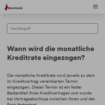
Weiter
Weiter
zum
zur
Inhalt
Fußzeile
Wann wird die monatliche
Fragen & Antworten
Kreditrate eingezogen?
Anträge
Die monatliche Kreditrate wird jeweils zu dem
Upload-Center
im Kreditvertrag vereinbarten Termin
eingezogen. Dieser Termin ist ein fester
eBanking
Bestandteil Ihres Kreditvertrages und wurde
bei Vertragsabschluss zwischen Ihnen und der
Bank festgelegt.